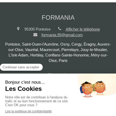
FORMANIA
95300
Pontoise
Afficher le téléphone
formania.95@gmail.com
Pontoise, Saint-Ouen-l'Aumône, Osny, Cergy, Éragny, Auvers-
sur-Oise, Vauréal, Maurecourt, Pierrelaye, Jouy-le-Moutier,
L'Isle Adam, Herblay, Conflans-Sainte-Honorine, Méry-sur-
Oise, Paris
Plan du site
Mentions légales
©2020 FORMANIA - Développement personnel,
communication relationnelle, management, prise de parole en
public, gestion du stress, confiance en soi, charisme...