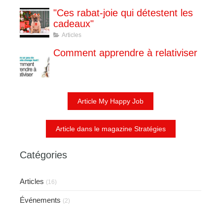
"Ces rabat-joie qui détestent les
cadeaux"
Articles
Comment apprendre à relativiser
Article My Happy Job
Article dans le magazine Stratégies
Catégories
Articles
(16)
Événements
(2)